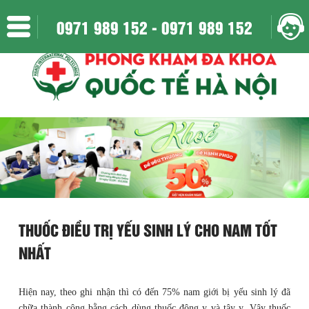
Địa chỉ: 152 Xã Đàn - Phương Liên - Đống Đa - Hà Nội
0971 989 152 -
0971 989 152
Mở của : Thứ 2 đến Chủ Nhật || 8h:00 - 20h:30 || Liên hệ : 0971 989 152
THUỐC ĐIỀU TRỊ YẾU SINH LÝ CHO NAM TỐT
NHẤT
Hiện nay, theo ghi nhận thì có đến 75% nam giới bị yếu sinh lý đã
chữa thành công bằng cách dùng thuốc đông y và tây y. Vậy thuốc