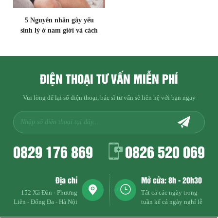
5 Nguyên nhân gây yếu
sinh lý ở nam giới và cách
khắc phục triệt để
ĐIỆN THOẠI TƯ VẤN MIỄN PHÍ
Vui lòng để lại số điện thoại, bác sĩ tư vấn sẽ liên hệ với bạn ngay
0829 176 869
0826 520 069
Địa chỉ
Mở cửa: 8h - 20h30
152 Xã Đàn - Phương
Tất cả các ngày trong
Liên - Đống Đa - Hà Nội
tuần kể cả ngày nghỉ lễ