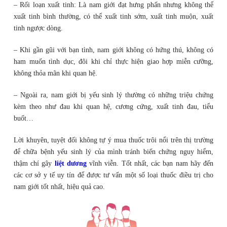
– Rối loạn xuất tinh: Là nam giới đạt hưng phấn nhưng không thể
xuất tinh bình thường, có thể xuất tinh sớm, xuất tinh muộn, xuất
tinh ngược dòng.
– Khi gần gũi với bạn tình, nam giới không có hứng thú, không có
ham muốn tình dục, đôi khi chỉ thực hiện giao hợp miễn cưỡng,
không thỏa mãn khi quan hệ.
– Ngoài ra, nam giới bị yếu sinh lý thường có những triệu chứng
kèm theo như đau khi quan hệ, cương cứng, xuất tinh đau, tiểu
buốt…
Lời khuyên, tuyệt đối không tự ý mua thuốc trôi nổi trên thị trường
để chữa bệnh yếu sinh lý của mình tránh biến chứng nguy hiểm,
thậm chí gây
liệt dương
vĩnh viễn. Tốt nhất, các bạn nam hãy đến
các cơ sở y tế uy tín để được tư vấn một số loại thuốc điều trị cho
nam giới tốt nhất, hiệu quả cao.