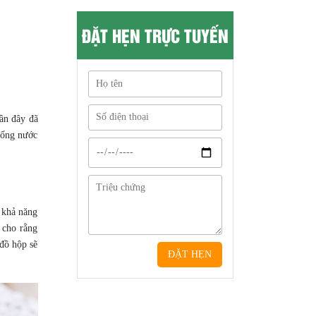
ĐẶT HẸN TRỰC TUYẾN
gần đây đã
uống nước
 khả năng
 cho rằng
đồ hộp sẽ
ĐẶT HẸN