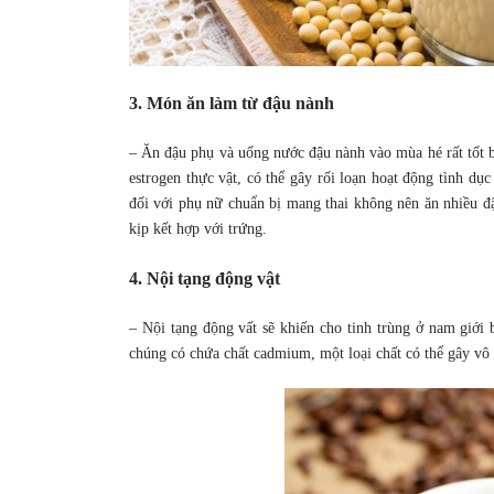
3. Món ăn làm từ đậu nành
– Ăn đậu phụ và uống nước đậu nành vào mùa hé rất tốt b
estrogen thực vật, có thể gây rối loạn hoạt động tình dụ
đối với phụ nữ chuẩn bị mang thai không nên ăn nhiều đậu
kịp kết hợp với trứng.
4. Nội tạng động vật
– Nội tạng động vất sẽ khiến cho tinh trùng ở nam giới 
chúng có chứa chất cadmium, một loại chất có thể gây vô 