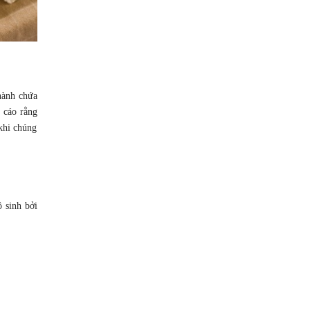
nành chứa
n cáo rằng
 khi chúng
 sinh bởi