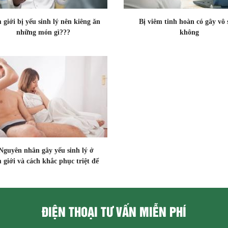
giới bị yếu sinh lý nên kiêng ăn
Bị viêm tinh hoàn có gây vô 
những món gì???
không
Nguyên nhân gây yếu sinh lý ở
 giới và cách khắc phục triệt để
ĐIỆN THOẠI TƯ VẤN MIỄN PHÍ