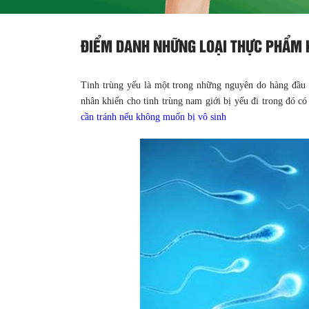
ĐIỂM DANH NHỮNG LOẠI THỰC PHẨM K
Tinh trùng yếu là một trong những nguyên do hàng đầu g
nhân khiến cho tinh trùng nam giới bị yếu đi trong đó c
cần tránh nếu không muốn bị vô sinh