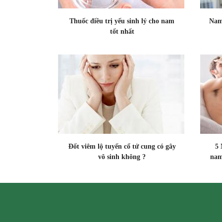
Thuốc điều trị yếu sinh lý cho nam
Nam 
tốt nhất
Đốt viêm lộ tuyến cổ tử cung có gây
5 
vô sinh không ?
nam