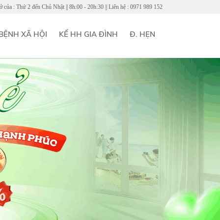
 của : Thứ 2 đến Chủ Nhật || 8h:00 - 20h:30 || Liên hệ : 0971 989 152
BỆNH XÃ HỘI
KẾ HH GIA ĐÌNH
Đ. HẸN