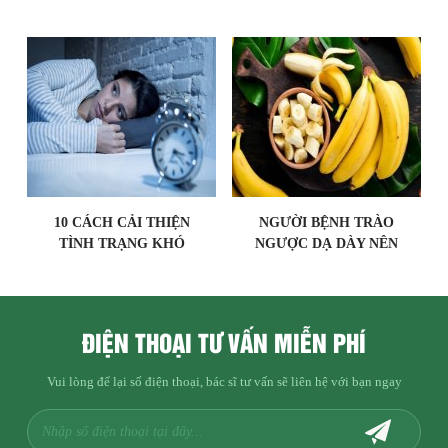
NHANH KHỎI?
HƯỚNG DẪN SỬ DỤNG
ĐÚNG CÁCH
10 CÁCH CẢI THIỆN
NGƯỜI BỆNH TRÀO
TÌNH TRẠNG KHÓ
NGƯỢC DẠ DÀY NÊN
NGỦ
ĂN GÌ?
ĐIỆN THOẠI TƯ VẤN MIỄN PHÍ
Vui lòng để lại số điện thoại, bác sĩ tư vấn sẽ liên hệ với bạn ngay