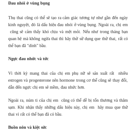
Đau nhói ở vùng bụng
Thụ thai cũng có thể sẽ tạo ra cảm giác tương tự như gần đến ngày
kinh nguyệt, đó là dấu hiệu đau nhói ở vùng bụng. Ngoài ra, chị em
cũng sẽ cảm thấy khó chịu và mệt mỏi. Nếu như trong tháng bạn
quan hệ mà không ngừa thai thì hãy thử sử dụng que thử thai, rất có
thể bạn đã “dính” bầu.
Ngực đau nhức và tức
Vì thời kỳ mang thai của chị em phụ nữ sẽ sản xuất rất nhiều
estrogen và progesterone nên hormone trong cơ thể cũng sẽ thay đổi,
dẫn đến ngực chị em sẽ mềm, đau nhức hơn.
Ngoài ra, núm ti của chị em cũng có thể dễ bị tổn thương và thâm
sạm. Khi nhận thấy những dấu hiệu này, chị em hãy mua que thử
thai vì rất có thể bạn đã có bầu.
Buồn nôn và kiệt sức