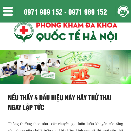
Địa chỉ: 152 Xã Đàn - Phương Liên - Đống Đa - Hà Nội
0971 989 152 -
0971 989 152
Mở của : Thứ 2 đến Chủ Nhật || 8h:00 - 20h:30 || Liên hệ : 0971 989 152
NẾU THẤY 4 DẤU HIỆU NÀY HÃY THỬ THAI
NGAY LẬP TỨC
Thông thường theo như các chuyên gia luôn luôn khuyến cáo rằng
các bà mẹ nên chờ 2 tuần sau khi chậm kinh nguyệt thì mới nên thử