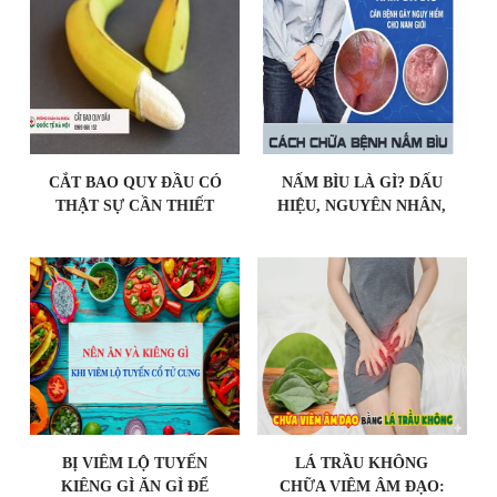
CẮT BAO QUY ĐẦU CÓ
NẤM BÌU LÀ GÌ? DẤU
THẬT SỰ CẦN THIẾT
HIỆU, NGUYÊN NHÂN,
KHÔNG?
CÁCH CHỮA DỨT
ĐIỂM
BỊ VIÊM LỘ TUYẾN
LÁ TRẦU KHÔNG
KIÊNG GÌ ĂN GÌ ĐỂ
CHỮA VIÊM ÂM ĐẠO: