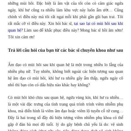
những mùi hôi. Đặc biệt là âm vật của tôi còn có cảm giác ngứa
ngáy, khí hư cũng ra nhiều làm khu vực này luôn ẩm ướt… Cũng
chính vì điều này mà tôi rất ngại mỗi khi phải gần gũi bạn trai. Tôi
rất mắc cỡ vì điều này. Xin hỏi bác sĩ,
tại sao lại có mùi hôi sau khi
quan hệ?
Làm sao để khắc phục điều này? Mong bác sĩ hồi âm sớm!
Tôi xin cảm ơn!
Trả lời câu hỏi của bạn từ các bác sĩ chuyên khoa như sau
Âm đạo có mùi hôi sau khi quan hệ là một trong nhiều lo lắng của
nhiều phụ nữ. Tuy nhiên, không biết ngoài các hiện tượng sau quan
hệ âm đạo có mùi hôi, khí hư ra nhiều gây ẩm thấp, ngứa ngáy cô
nhỏ thì bạn còn có dấu hiệu nào khác hay không?
Có mùi hôi khó chịu sau quan hệ, ngứa vùng kín, khí hư ra nhiều…
là một vài đặc trưng của tình trạng quá trình trình viêm nhiễm phụ
khoa, mà điển hình là viêm âm đạo hoặc viêm lộ tuyến cổ tử cung…
Đây là hai trong số đầy đủ hiện tượng viêm nhiễm phụ khoa có thể
gặp ở đàn bà mọi độ tuổi. lý do gây bệnh chủ yếu là do: vệ sinh