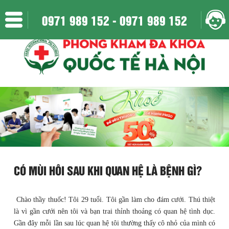
Địa chỉ: 152 Xã Đàn - Phương Liên - Đống Đa - Hà Nội
0971 989 152 -
0971 989 152
Mở của : Thứ 2 đến Chủ Nhật || 8h:00 - 20h:30 || Liên hệ : 0971 989 152
CÓ MÙI HÔI SAU KHI QUAN HỆ LÀ BỆNH GÌ?
Chào thầy thuốc! Tôi 29 tuổi. Tôi gần làm cho đám cưới. Thú thiệt
là vì gần cưới nên tôi và bạn trai thỉnh thoảng có quan hệ tình dục.
Gần đây mỗi lần sau lúc quan hệ tôi thường thấy cô nhỏ của mình có