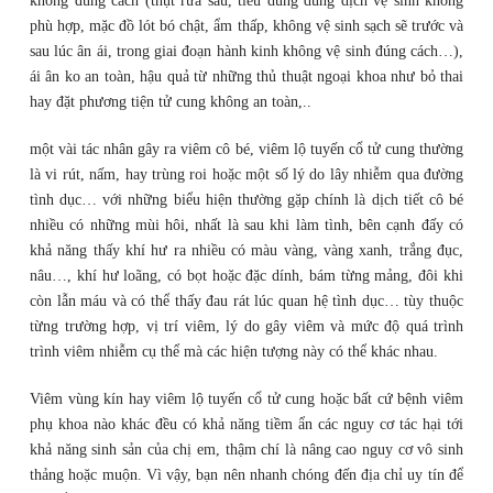
không đúng cách (thụt rửa sâu, tiêu dùng dung dịch vệ sinh không
phù hợp, mặc đồ lót bó chật, ẩm thấp, không vệ sinh sạch sẽ trước và
sau lúc ân ái, trong giai đoạn hành kinh không vệ sinh đúng cách…),
ái ân ko an toàn, hậu quả từ những thủ thuật ngoại khoa như bỏ thai
hay đặt phương tiện tử cung không an toàn,..
một vài tác nhân gây ra viêm cô bé, viêm lộ tuyến cổ tử cung thường
là vi rút, nấm, hay trùng roi hoặc một số lý do lây nhiễm qua đường
tình dục… với những biểu hiện thường gặp chính là dịch tiết cô bé
nhiều có những mùi hôi, nhất là sau khi làm tình, bên cạnh đấy có
khả năng thấy khí hư ra nhiều có màu vàng, vàng xanh, trắng đục,
nâu…, khí hư loãng, có bọt hoặc đặc dính, bám từng mảng, đôi khi
còn lẫn máu và có thể thấy đau rát lúc quan hệ tình dục… tùy thuộc
từng trường hợp, vị trí viêm, lý do gây viêm và mức độ quá trình
trình viêm nhiễm cụ thể mà các hiện tượng này có thể khác nhau.
Viêm vùng kín hay viêm lộ tuyến cổ tử cung hoặc bất cứ bệnh viêm
phụ khoa nào khác đều có khả năng tiềm ẩn các nguy cơ tác hại tới
khả năng sinh sản của chị em, thậm chí là nâng cao nguy cơ vô sinh
thảng hoặc muộn. Vì vậy, bạn nên nhanh chóng đến địa chỉ uy tín để