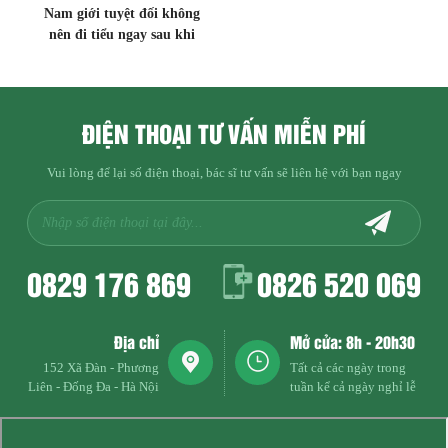
Nam giới tuyệt đối không
nên đi tiểu ngay sau khi
quan hệ
ĐIỆN THOẠI TƯ VẤN MIỄN PHÍ
Vui lòng để lại số điện thoại, bác sĩ tư vấn sẽ liên hệ với bạn ngay
0829 176 869
0826 520 069
Địa chỉ
Mở cửa: 8h - 20h30
152 Xã Đàn - Phương
Tất cả các ngày trong
Liên - Đống Đa - Hà Nội
tuần kể cả ngày nghỉ lễ