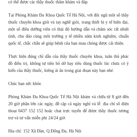
có thể được các thầy thuốc thăm khám và đáp.
Tại Phòng Khám Đa Khoa Quốc Tế Hà Nội, với đội ngũ một số thầy
thuốc chuyên khoa giỏi và tay nghề giỏi, trang thiết bị y tế hiện đại,
một số điều dưỡng viên có thái độ hướng dẫn và chăm sóc rất nhiệt
tình, chu đáo cùng môi trường y tế nhiều năm kinh nghiệm, chuẩn
quốc tế, chắc chắn sẽ giúp bệnh của bạn mau chóng được cải thiện.
Thực hiện đúng chỉ dẫn của thầy thuốc chuyên khoa, tuân thủ phác
đồ điều trị, không tự tiện bỏ dở hay tiêu dùng thuốc lúc chưa có ý
kiến của thầy thuốc, kiêng ái ân trong giai đoạn này bạn nhé.
Chúc bạn sức khỏe.
Phòng Khám Đa Khoa Quốc Tế Hà Nội khám và chữa từ 8 giờ đến
20 giờ phần lớn các ngày, đề cập cả ngày nghỉ và lễ. địa chỉ số điện
thoại 0437 152 152 hoặc chat trực tuyến để được thầy thuốc tương
trợ và tư vấn miễn phí 24/24 giờ.
Địa chỉ: 152 Xã Đàn, Q.Đống Đa, Hà Nội