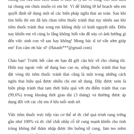
tại chung em chưa muốn có em bé. Vì để không lỡ kế hoạch nên em
quyết định sử dụng một số các biện pháp ngừa thai an toàn. Sau khi
tìm hiểu thì em đã lựa chọn tiêm thuốc tránh thai tuy nhiên sau khi
tiêm thuốc tránh thai xong em không thấy có kinh nguyệt nữa. Điều
nay khiến em vô cùng lo lắng không biết vân đề này có ảnh hưởng gì
đến việc sinh con về sau hay không! Mong bác sĩ tư vấn sớm giúp
em! Em cảm ơn bác sĩ! (Haianh***@gmail.com)
Chào bạn! Trước hết cảm ơn bạn đã gửi câu hỏi về cho chúng tôi.
Hiện nay ngoài việc sử dụng bao cao su, uống thuốc tránh thai hay
đặt vòng thì tiêm thuốc tránh thai cũng là một trong những cách
ngừa thai hiệu quả được nhiều chị em sử dụng. Đây được xem là
biện pháp tránh thai tạm thời hiệu quả với ưu điểm tránh thai cao
(99,6%) trong khoảng thời gian dài (3 tháng) và thường được áp
dụng đối với các chị em ở lứa tuổi sinh nở.
Việc tiêm thuốc trực tiếp vào cơ thể sẽ ức chế quá trình rụng trứng
gần như 100% và ức chế chất nhầy cổ tử cung mạnh khiến cho tinh
trùng không thể thâm nhập được lên buồng tử cung, làm teo niêm