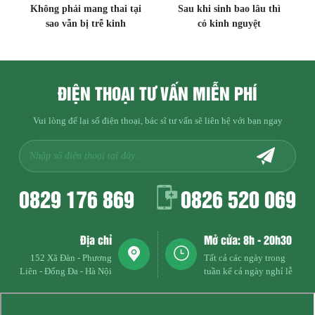
Không phải mang thai tại
Sau khi sinh bao lâu thì
sao vẫn bị trễ kinh
có kinh nguyệt
ĐIỆN THOẠI TƯ VẤN MIỄN PHÍ
Vui lòng để lại số điện thoại, bác sĩ tư vấn sẽ liên hệ với bạn ngay
0829 176 869
0826 520 069
Địa chỉ
Mở cửa: 8h - 20h30
152 Xã Đàn - Phương
Tất cả các ngày trong
Liên - Đống Đa - Hà Nội
tuần kể cả ngày nghỉ lễ