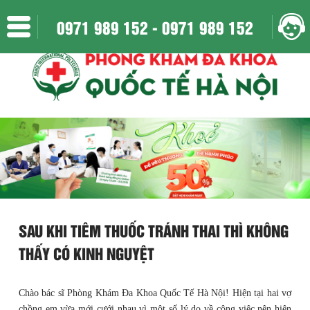
Địa chỉ: 152 Xã Đàn - Phương Liên - Đống Đa - Hà Nội
0971 989 152 -
0971 989 152
Mở của : Thứ 2 đến Chủ Nhật || 8h:00 - 20h:30 || Liên hệ : 0971 989 152
SAU KHI TIÊM THUỐC TRÁNH THAI THÌ KHÔNG
THẤY CÓ KINH NGUYỆT
Chào bác sĩ Phòng Khám Đa Khoa Quốc Tế Hà Nội! Hiện tại hai vợ
chồng em vừa mới cưới nhau vì một số lý do về công việc nên hiện