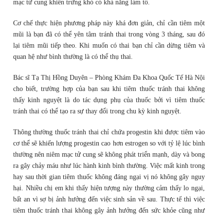
mạc tử cung khiến trứng khó có khả năng làm tổ.
Cơ chế thực hiện phương pháp này khá đơn giản, chỉ cần tiêm một
mũi là bạn đã có thể yên tâm tránh thai trong vòng 3 tháng, sau đó
lại tiêm mũi tiếp theo. Khi muốn có thai bạn chỉ cần dừng tiêm và
quan hệ như bình thường là có thể thụ thai.
Bác sĩ Tạ Thị Hồng Duyên – Phòng Khám Đa Khoa Quốc Tế Hà Nội
cho biết, trường hợp của bạn sau khi tiêm thuốc tránh thai không
thấy kinh nguyệt là do tác dụng phụ của thuốc bởi vì tiêm thuốc
tránh thai có thể tạo ra sự thay đổi trong chu kỳ kinh nguyệt.
Thông thường thuốc tránh thai chỉ chứa progestin khi được tiêm vào
cơ thể sẽ khiến lượng progestin cao hơn estrogen so với tỷ lệ lúc bình
thường nên niêm mạc tử cung sẽ không phát triển mạnh, dày và bong
ra gây chảy máu như lúc hành kinh bình thường. Việc mất kinh trong
hay sau thời gian tiêm thuốc không đáng ngại vị nó không gây nguy
hại. Nhiều chị em khi thấy hiện tượng này thường cảm thấy lo ngại,
bất an vì sợ bị ảnh hưởng đến việc sinh sản về sau. Thực tế thì việc
tiêm thuốc tránh thai không gây ảnh hưởng đến sức khỏe cũng như